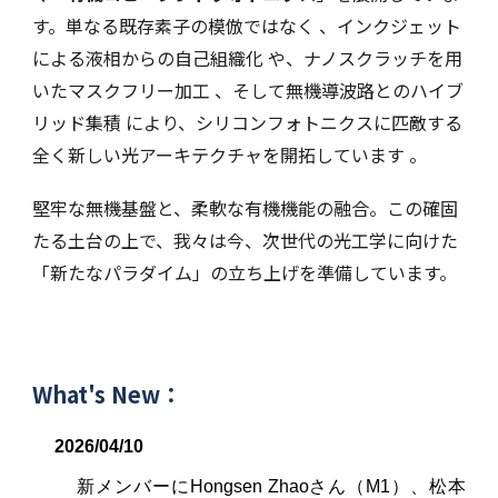
す。単なる既存素子の模倣ではなく 、インクジェット
による液相からの自己組織化 や、ナノスクラッチを用
いたマスクフリー加工 、そして無機導波路とのハイブ
リッド集積 により、シリコンフォトニクスに匹敵する
全く新しい光アーキテクチャを開拓しています 。
堅牢な無機基盤と、柔軟な有機機能の融合。この確固
たる土台の上で、我々は今、次世代の光工学に向けた
「新たなパラダイム」の立ち上げを準備しています。
What's New：
2026/0
4
/
10
新メンバーにHongsen Zhaoさん（M1）、松本