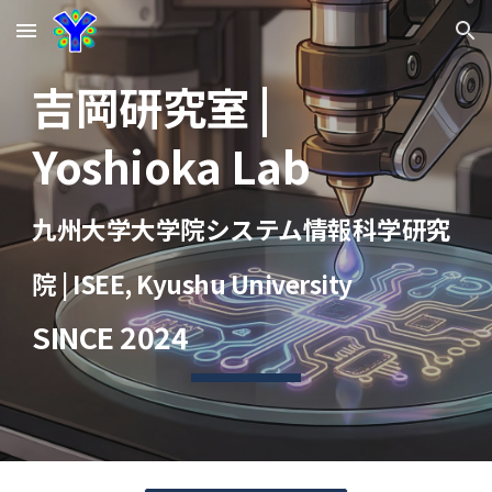
Skip to main content
Skip to navigation
吉岡研究室 |
Yoshioka Lab
九州大学大学院システム情報科学研究
院
|
ISEE
, Kyushu University
SINCE 2024