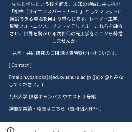
先生と学生という枠を超え、未知の領域に共に挑む
「相棒（サイエンスパートナー）」としてフラットに
議論できる環境を何より重んじます。レーザー工学、
集積フォトニクス、ソフトマテリアル。これらを融合
させ、世界を驚かせる次世代の光工学をここから発信
しませんか。
見学・共同研究のご相談は随時受け付けています。
[ Contact ]
Email: h.yoshioka[a]
ed.kyushu-u.ac.jp
([a]を@とみな
してください。)
九州大学 伊都キャンパス ウエスト２号館
詳細な業績・略歴はこちら（吉岡個人HPへ）